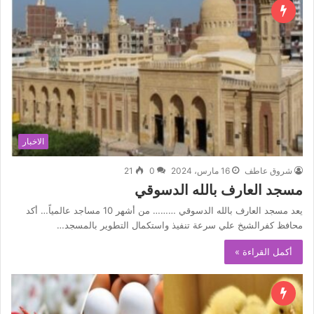
الاخبار
شروق عاطف
16 مارس، 2024
0
21
مسجد العارف بالله الدسوقي
يعد مسجد العارف بالله الدسوقي ……… من أشهر 10 مساجد عالمياً… أكد
محافظ كفرالشيخ علي سرعة تنفيذ واستكمال التطوير بالمسجد…
أكمل القراءة »