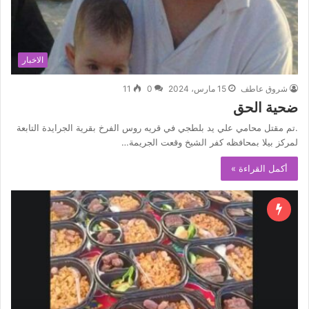
الاخبار
شروق عاطف
15 مارس، 2024
0
11
ضحية الحق
.تم مقتل محامي علي يد بلطجي في قريه روس الفرخ بقرية الجرايدة التابعة
لمركز بيلا بمحافظه كفر الشيخ وقعت الجريمة…
أكمل القراءة »