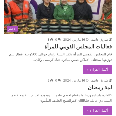
الاخبار
شروق عاطف
16 مارس، 2024
0
8
فعاليات المجلس القومي للمرأة
قام المجلس القومي للمرأة بكفر الشيخ بإنتاج حوالي 500وجبة إفطار ليتم
توزيعها بمختلف الأماكن ضمن مبادرة حياة كريمة . وكان…
أكمل القراءة »
شروق عاطف
16 مارس، 2024
0
5
لمة رمضان
كالعاده ياساده وربنا ما يقطع لختعم عاده …..وبعوده الاياام ….خيمه ختعم
السنة دي عامله قلبااااان كفرالشيخ الخليفه المأمون
أكمل القراءة »