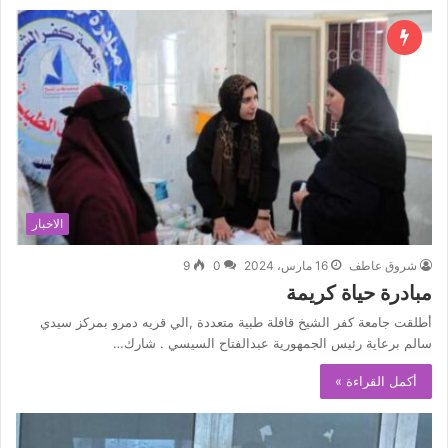
الاخبار
شروق عاطف
16 مارس، 2024
0
9
مبادرة حياة كريمة
أطلقت جامعة كفر الشيخ قافلة طبية متعددة ,الي قريه دمرو بمركز سيدي
سالم برعاية رئيس الجمهورية عبدالفتاح السيسي . شارك…
أكمل القراءة »